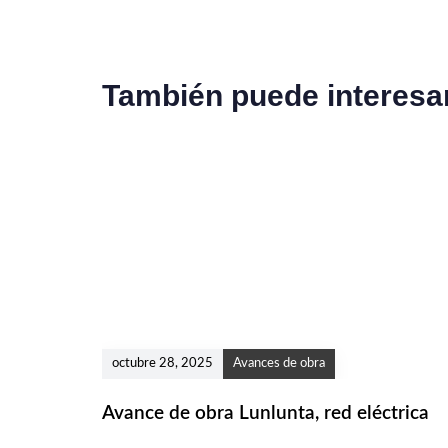
c
u
l
o
También puede interesa
P
r
e
v
i
o
octubre 28, 2025
Avances de obra
Avance de obra Lunlunta, red eléctrica