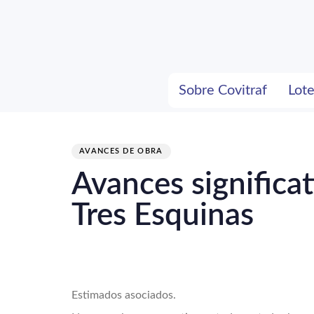
Skip
Skip
links
to
primary
navigation
Sobre Covitraf
Lot
Skip
to
PUBLISHED
content
IN:
AVANCES DE OBRA
Avances significa
Tres Esquinas
Estimados asociados.