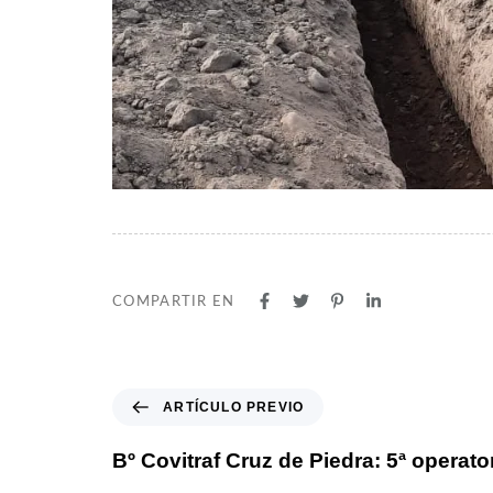
COMPARTIR EN
A
ARTÍCULO PREVIO
r
t
Bº Covitraf Cruz de Piedra: 5ª operato
í