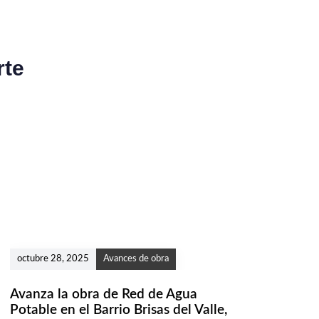
m
o
A
r
rte
t
í
c
u
l
o
octubre 28, 2025
Avances de obra
Avanza la obra de Red de Agua
Potable en el Barrio Brisas del Valle,