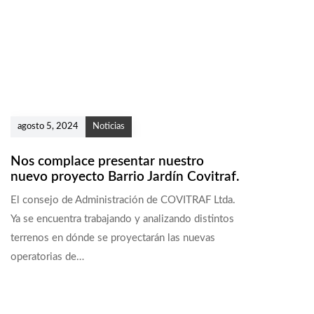
t
í
c
u
l
o
agosto 5, 2024
Noticias
Nos complace presentar nuestro
nuevo proyecto Barrio Jardín Covitraf.
El consejo de Administración de COVITRAF Ltda.
Ya se encuentra trabajando y analizando distintos
terrenos en dónde se proyectarán las nuevas
operatorias de…