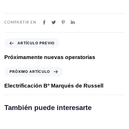
COMPARTIR EN
A
ARTÍCULO PREVIO
r
t
Próximamente nuevas operatorias
í
c
P
PRÓXIMO ARTÍCULO
u
r
l
ó
Electrificación Bº Marqués de Russell
o
x
P
i
r
m
También puede interesarte
e
o
v
A
i
r
o