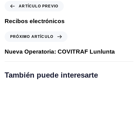
A
ARTÍCULO PREVIO
r
t
Recibos electrónicos
í
c
P
PRÓXIMO ARTÍCULO
u
r
l
ó
Nueva Operatoria: COVITRAF Lunlunta
o
x
P
i
r
m
También puede interesarte
e
o
v
A
i
r
o
t
í
c
u
l
o