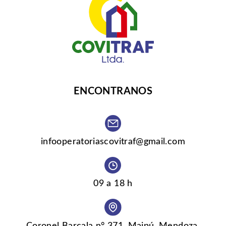
ENCONTRANOS
infooperatoriascovitraf@gmail.com
09 a 18 h
Coronel Barcala n° 371, Maipú, Mendoza.