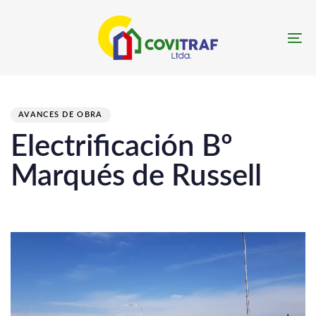
Skip
Skip
links
to
To
primary
navigation
PUBLISHED
Skip
IN:
to
AVANCES DE OBRA
content
Electrificación Bº
Marqués de Russell